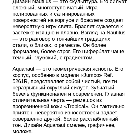
Дизайн Nautilus — это скульптура. Его силуэт
сложный, многоступенчатый. Игра
полированных и сатинированных
поверхностей на корпусе и браслете создает
невероятную игру света. Браслет сужается к
застежке изящно и плавно. Взгляд на Nautilus
— это разговор о тончайших градациях
стали, о бликах, о ремесле. Он более
формален, более строг. Его циферблат чаще
темный, глубокий, с градиентом.
Aquanaut — это геометрическая ясность. Его
корпус, особенно в модели «Jumbo» Ref.
5261R, представляет собой чистый, почти
неразрывный округлый силуэт. Зубчатый
безель функционален и современен. Главная
отличительная черта — ремешок из
прорезиненной кожи «Tropical». Он тактильно
приятен, невероятно износостоек и задает
совершенно другой, более расслабленный
тон. Дизайн Aquanaut смелее, графичнее,
моложе.