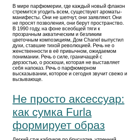
В мире парфюмерии, где каждый новый флакон
стремится угодить всем, существуют ароматы-
манифесты. Они не шепчут, они заявляют. Они
не просят позволения, они берут пространство.
В 1990 году, на фоне всеобщей тяги к
прозрачным акватическим и безликим
цветочным композициям, Дом Chanel выпустил
духи, ставшие тихой революцией. Речь не о
женственности в её привычном, ожидаемом
понимании. Речь о силе, граничащей с
дерзостью, о роскоши, которая не выставляет
себя напоказ. Речь о парфюмерном
высказывании, которое и сегодня звучит свежо и
вызывающе.
Не просто аксессуар:
как сумка Furla
формирует образ
Легкий стук каблуков по брусчатке, утренний